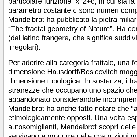
particolare funzione x^2+c, in cui sia la v
parametro costante c sono numeri comp
Mandelbrot ha pubblicato la pietra milia
“The fractal geometry of Nature”. Ha coni
(dal latino frangere, che significa suddi
irregolari).
Per aderire alla categoria frattale, una
dimensione Hausdorff/Besicovitch maggio
dimensione topologica. In sostanza, i fra
stranezze che occupano uno spazio che
abbandonato considerandole incompren
Mandelbrot ha anche fatto notare che “al
etimologicamente opposti. Una volta esplor
autosomiglianti, Mandelbrot scoprì delle
servivano a produrre delle costruzioni m