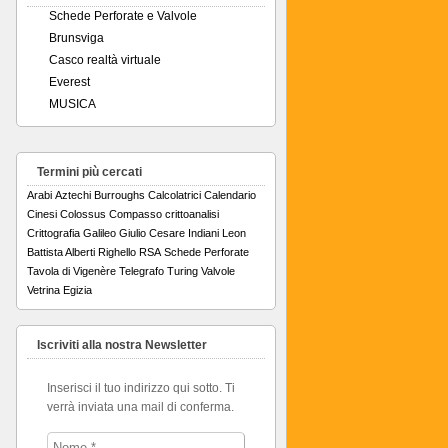
Schede Perforate e Valvole
Brunsviga
Casco realtà virtuale
Everest
MUSICA
Termini più cercati
Arabi
Aztechi
Burroughs
Calcolatrici
Calendario
Cinesi
Colossus
Compasso
crittoanalisi
Crittografia
Galileo
Giulio Cesare
Indiani
Leon
Battista Alberti
Righello
RSA
Schede Perforate
Tavola di Vigenère
Telegrafo
Turing
Valvole
Vetrina Egizia
Iscriviti alla nostra Newsletter
Inserisci il tuo indirizzo qui sotto. Ti
verrà inviata una mail di conferma.