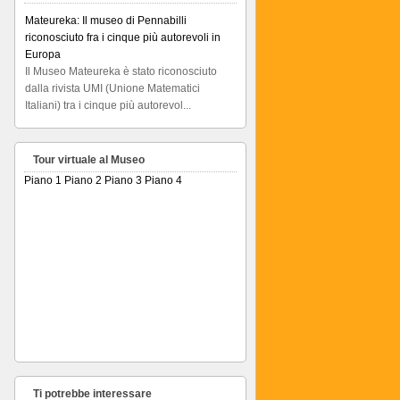
Mateureka: Il museo di Pennabilli
riconosciuto fra i cinque più autorevoli in
Europa
Il Museo Mateureka è stato riconosciuto
dalla rivista UMI (Unione Matematici
Italiani) tra i cinque più autorevol...
Articolo RiminiIn
Articolo RiminiIn...
Tour virtuale al Museo
Piano 1
Piano 2
Piano 3
Piano 4
Ti potrebbe interessare