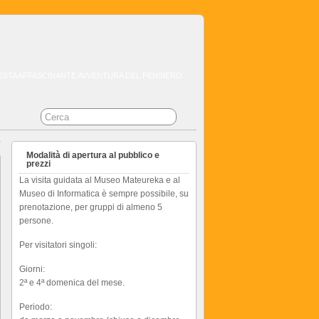
QUESTA AFFASCINANTE AVVENTURA DEL PENSIERO
Modalità di apertura al pubblico e
prezzi
La visita guidata al Museo Mateureka e al
Museo di Informatica è sempre possibile, su
prenotazione, per gruppi di almeno 5
persone.
Per visitatori singoli:
Giorni:
2ª e 4ª domenica del mese.
Periodo: