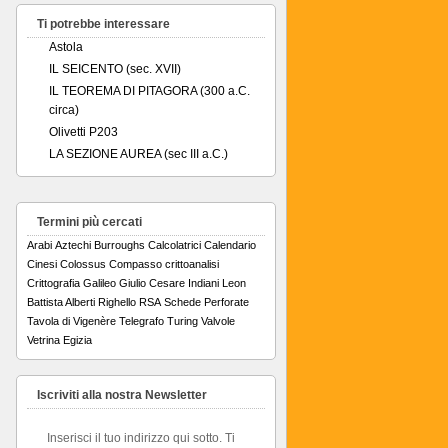
Ti potrebbe interessare
Astola
IL SEICENTO (sec. XVII)
IL TEOREMA DI PITAGORA (300 a.C.
circa)
Olivetti P203
LA SEZIONE AUREA (sec III a.C.)
Termini più cercati
Arabi
Aztechi
Burroughs
Calcolatrici
Calendario
Cinesi
Colossus
Compasso
crittoanalisi
Crittografia
Galileo
Giulio Cesare
Indiani
Leon
Battista Alberti
Righello
RSA
Schede Perforate
Tavola di Vigenère
Telegrafo
Turing
Valvole
Vetrina Egizia
Iscriviti alla nostra Newsletter
Inserisci il tuo indirizzo qui sotto. Ti