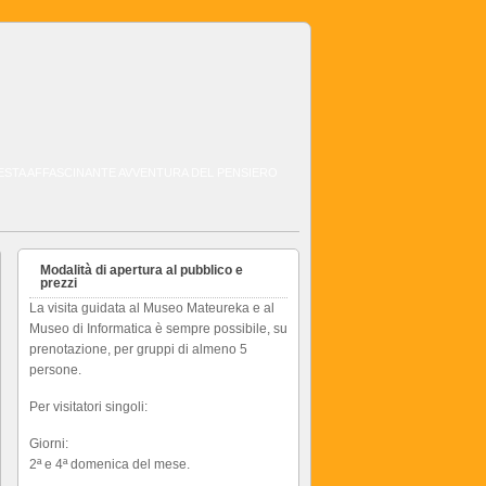
QUESTA AFFASCINANTE AVVENTURA DEL PENSIERO
Modalità di apertura al pubblico e
prezzi
La visita guidata al Museo Mateureka e al
Museo di Informatica è sempre possibile, su
prenotazione, per gruppi di almeno 5
persone.
Per visitatori singoli:
Giorni:
2ª e 4ª domenica del mese.