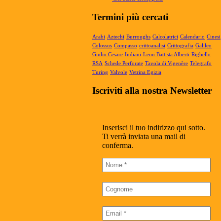
Articolo Geronimo, maggio 2025...
Termini più cercati
Arabi
Aztechi
Burroughs
Calcolatrici
Calendario
Cinesi
Colossus
Compasso
crittoanalisi
Crittografia
Galileo
Giulio Cesare
Indiani
Leon Battista Alberti
Righello
RSA
Schede Perforate
Tavola di Vigenère
Telegrafo
Turing
Valvole
Vetrina Egizia
Iscriviti alla nostra Newsletter
Inserisci il tuo indirizzo qui sotto.
Ti verrà inviata una mail di
conferma.