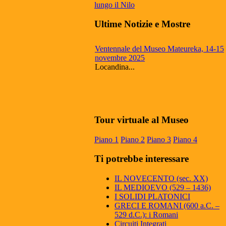
Ultime Notizie e Mostre
Ventennale del Museo Mateureka, 14-15
novembre 2025
Locandina...
Mateureka: Il museo di Pennabilli
riconosciuto fra i cinque più autorevoli in
Tour virtuale al Museo
Europa
Il Museo Mateureka è stato riconosciuto
Piano 1
Piano 2
Piano 3
Piano 4
dalla rivista UMI (Unione Matematici
Italiani) tra i cinque più autorevol...
Ti potrebbe interessare
Articolo RiminiIn
Articolo RiminiIn...
IL NOVECENTO (sec. XX)
IL MEDIOEVO (529 – 1436)
I SOLIDI PLATONICI
GRECI E ROMANI (600 a.C. –
529 d.C.): i Romani
Articolo Geronimo maggio 2025
Circuiti Integrati