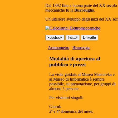
Dal 1892 fino a buona parte del XX secolo l’
meccaniche fu la
Burroughs
.
Un ulteriore sviluppo degli inizi del XX seco
Facebook
Twitter
LinkedIn
Aritmometro
Brunsviga
Modalità di apertura al
pubblico e prezzi
La visita guidata al Museo Mateureka e
al Museo di Informatica è sempre
possibile, su prenotazione, per gruppi di
almeno 5 persone.
Per visitatori singoli:
Giorni:
2ª e 4ª domenica del mese.