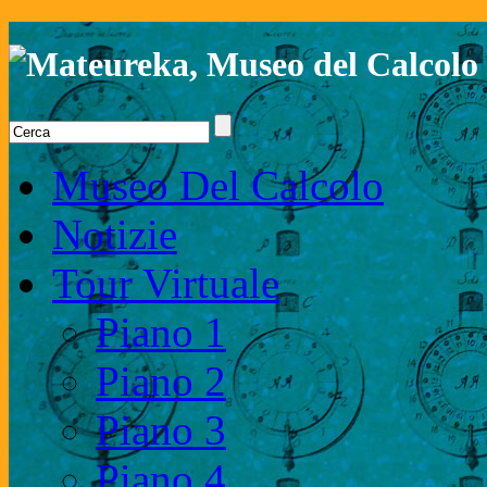
Museo Del Calcolo
Notizie
Tour Virtuale
Piano 1
Piano 2
Piano 3
Piano 4