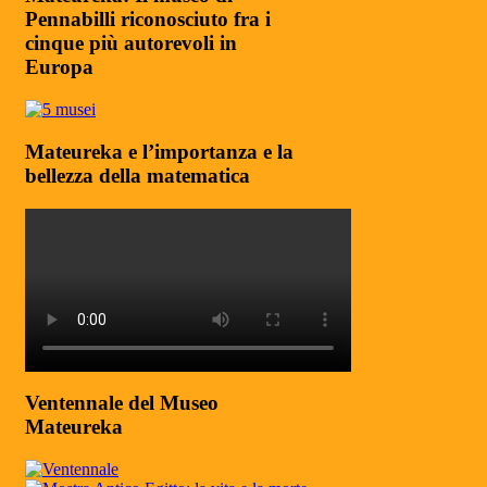
Pennabilli riconosciuto fra i
cinque più autorevoli in
Europa
Mateureka e l’importanza e la
bellezza della matematica
Ventennale del Museo
Mateureka