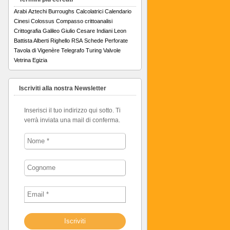
Arabi
Aztechi
Burroughs
Calcolatrici
Calendario
Cinesi
Colossus
Compasso
crittoanalisi
Crittografia
Galileo
Giulio Cesare
Indiani
Leon
Battista Alberti
Righello
RSA
Schede Perforate
Tavola di Vigenère
Telegrafo
Turing
Valvole
Vetrina Egizia
Iscriviti alla nostra Newsletter
Inserisci il tuo indirizzo qui sotto. Ti
verrà inviata una mail di conferma.