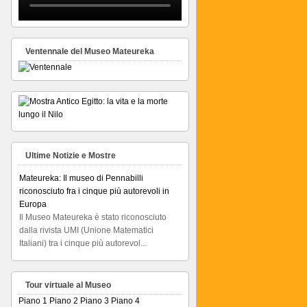
Ventennale del Museo Mateureka
Ultime Notizie e Mostre
Mateureka: Il museo di Pennabilli
riconosciuto fra i cinque più autorevoli in
Europa
Il Museo Mateureka è stato riconosciuto
dalla rivista UMI (Unione Matematici
Italiani) tra i cinque più autorevol...
Articolo RiminiIn
Articolo RiminiIn...
Tour virtuale al Museo
Piano 1
Piano 2
Piano 3
Piano 4