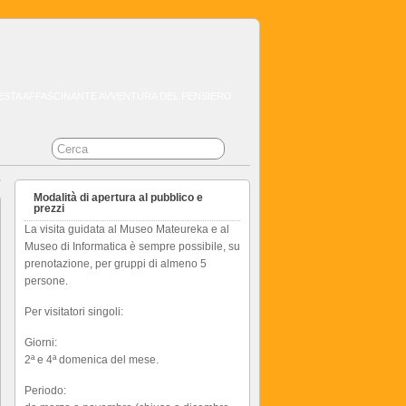
QUESTA AFFASCINANTE AVVENTURA DEL PENSIERO
Modalità di apertura al pubblico e
prezzi
La visita guidata al Museo Mateureka e al
Museo di Informatica è sempre possibile, su
prenotazione, per gruppi di almeno 5
persone.
Per visitatori singoli:
Giorni:
2ª e 4ª domenica del mese.
Periodo: