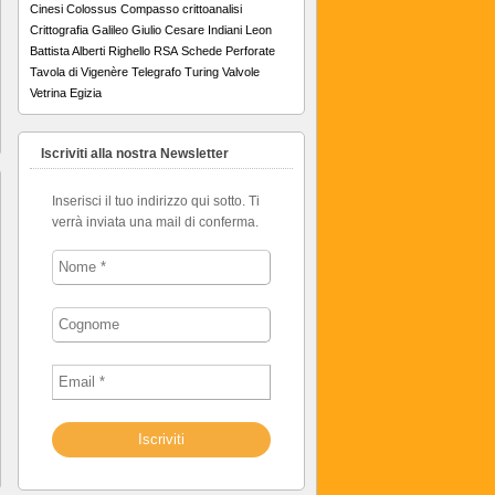
Cinesi
Colossus
Compasso
crittoanalisi
Crittografia
Galileo
Giulio Cesare
Indiani
Leon
Battista Alberti
Righello
RSA
Schede Perforate
Tavola di Vigenère
Telegrafo
Turing
Valvole
Vetrina Egizia
Iscriviti alla nostra Newsletter
Inserisci il tuo indirizzo qui sotto. Ti
verrà inviata una mail di conferma.