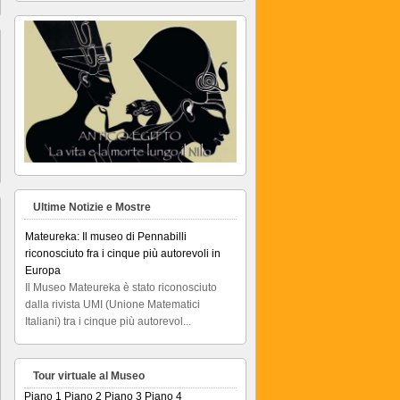
Ultime Notizie e Mostre
Mateureka: Il museo di Pennabilli
riconosciuto fra i cinque più autorevoli in
Europa
Il Museo Mateureka è stato riconosciuto
dalla rivista UMI (Unione Matematici
Italiani) tra i cinque più autorevol...
Articolo RiminiIn
Articolo RiminiIn...
Tour virtuale al Museo
Piano 1
Piano 2
Piano 3
Piano 4