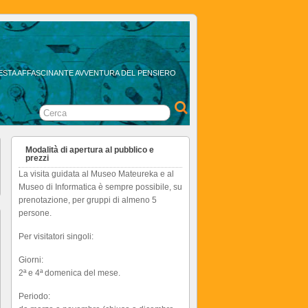
QUESTA AFFASCINANTE AVVENTURA DEL PENSIERO
Modalità di apertura al pubblico e
prezzi
La visita guidata al Museo Mateureka e al
Museo di Informatica è sempre possibile, su
prenotazione, per gruppi di almeno 5
persone.
Per visitatori singoli:
Giorni:
2ª e 4ª domenica del mese.
Periodo: