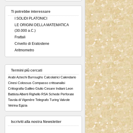
Ti potrebbe interessare
I SOLIDI PLATONICI
LE ORIGINI DELLA MATEMATICA
(30.000 a.C.)
Frattali
Crivello di Eratostene
Aritmometro
Termini più cercati
Arabi
Aztechi
Burroughs
Calcolatrici
Calendario
Cinesi
Colossus
Compasso
crittoanalisi
Crittografia
Galileo
Giulio Cesare
Indiani
Leon
Battista Alberti
Righello
RSA
Schede Perforate
Tavola di Vigenère
Telegrafo
Turing
Valvole
Vetrina Egizia
Iscriviti alla nostra Newsletter