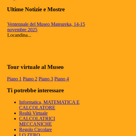
Ultime Notizie e Mostre
Ventennale del Museo Mateureka, 14-15
novembre 2025
Locandina...
Mateureka: Il museo di Pennabilli
riconosciuto fra i cinque più autorevoli in
Tour virtuale al Museo
Europa
Il Museo Mateureka è stato riconosciuto
Piano 1
Piano 2
Piano 3
Piano 4
dalla rivista UMI (Unione Matematici
Italiani) tra i cinque più autorevol...
Ti potrebbe interessare
Articolo RiminiIn
Articolo RiminiIn...
Informatica, MATEMATICA E
CALCOLATORE
Realtà Virtuale
CALCOLATRICI
MECCANICHE
Articolo Geronimo maggio 2025
Regolo Circolare
Articolo Geronimo, maggio 2025...
LO ZERO