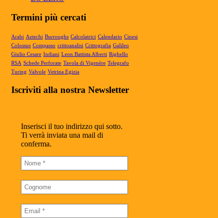
Termini più cercati
Arabi
Aztechi
Burroughs
Calcolatrici
Calendario
Cinesi
Colossus
Compasso
crittoanalisi
Crittografia
Galileo
Giulio Cesare
Indiani
Leon Battista Alberti
Righello
RSA
Schede Perforate
Tavola di Vigenère
Telegrafo
Turing
Valvole
Vetrina Egizia
Iscriviti alla nostra Newsletter
Inserisci il tuo indirizzo qui sotto.
Ti verrà inviata una mail di
conferma.