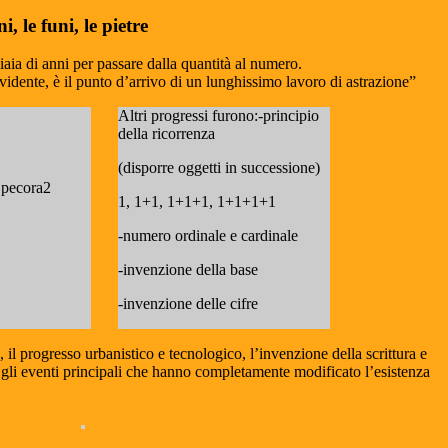
i, le funi, le pietre
iaia di anni per passare dalla quantità al numero.
idente, è il punto d’arrivo di un lunghissimo lavoro di astrazione”
Altri progressi furono:-principio
della ricorrenza
(disporre oggetti in successione)
 pecora2
1, 1+1, 1+1+1, 1+1+1+1
-numero ordinale e cardinale
-invenzione della base
-invenzione delle cifre
, il progresso urbanistico e tecnologico, l’invenzione della scrittura e
o gli eventi principali che hanno completamente modificato l’esistenza