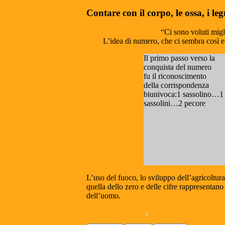
Contare con il corpo, le ossa, i legn
“Ci sono voluti migl
L’idea di numero, che ci sembra così ev
Il primo passo verso la
conquista del numero
fu il riconoscimento
della corrispondenza
biunivoca:1 sassolino…1
sassolini…2 pecore
L’uso del fuoco, lo sviluppo dell’agricoltura
quella dello zero e delle cifre rappresentan
dell’uomo.