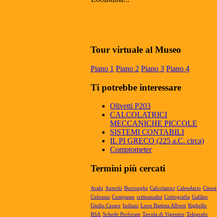
Mateureka: Il museo di Pennabilli
riconosciuto fra i cinque più autorevoli in
Tour virtuale al Museo
Europa
Il Museo Mateureka è stato riconosciuto
Piano 1
Piano 2
Piano 3
Piano 4
dalla rivista UMI (Unione Matematici
Italiani) tra i cinque più autorevol...
Ti potrebbe interessare
Articolo RiminiIn
Articolo RiminiIn...
Olivetti P203
CALCOLATRICI
MECCANICHE PICCOLE
SISTEMI CONTABILI
IL PI GRECO (225 a.C. circa)
Articolo Geronimo maggio 2025
Comptometer
Articolo Geronimo, maggio 2025...
Termini più cercati
Arabi
Aztechi
Burroughs
Calcolatrici
Calendario
Cinesi
Colossus
Compasso
crittoanalisi
Crittografia
Galileo
Giulio Cesare
Indiani
Leon Battista Alberti
Righello
RSA
Schede Perforate
Tavola di Vigenère
Telegrafo