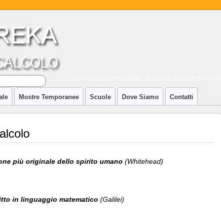
LA STORIA, GLI STRUMENTI, LE IDEE E I CONCETTI DI 
ale
Mostre Temporanee
Scuole
Dove Siamo
Contatti
alcolo
one più originale dello spirito umano
(Whitehead)
critto in linguaggio matematico
(Galilei)