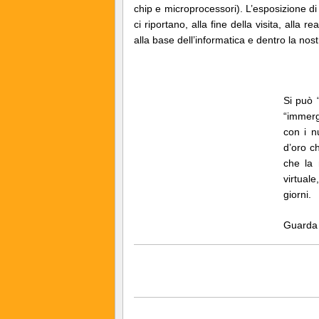
chip e microprocessori). L’esposizione di q
ci riportano, alla fine della visita, all
alla base dell’informatica e dentro la nostra
Si può “
“immerg
con i n
d’oro ch
che la 
virtuale
giorni.
Guarda 