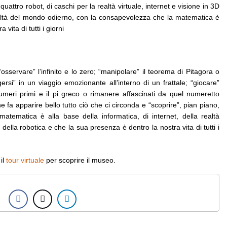
uattro robot, di caschi per la realtà virtuale, internet e visione in 3D
a realtà del mondo odierno, con la consapevolezza che la matematica è
 vita di tutti i giorni
osservare” l’infinito e lo zero; “manipolare” il teorema di Pitagora o
ersi” in un viaggio emozionante all’interno di un frattale; “giocare”
umeri primi e il pi greco o rimanere affascinati da quel numeretto
e fa apparire bello tutto ciò che ci circonda e “scoprire”, pian piano,
matematica è alla base della informatica, di internet, della realtà
, della robotica e che la sua presenza è dentro la nostra vita di tutti i
il
tour virtuale
per scoprire il museo.