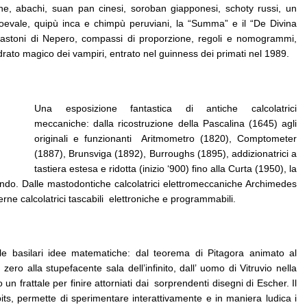
ne, abachi, suan pan cinesi, soroban giapponesi, schoty russi, un
oevale, quipù inca e chimpù peruviani, la “Summa” e il “De Divina
e bastoni di Nepero, compassi di proporzione, regoli e nomogrammi,
drato magico dei vampiri, entrato nel guinness dei primati nel 1989.
Una esposizione fantastica di antiche calcolatrici
meccaniche: dalla ricostruzione della Pascalina (1645) agli
originali e funzionanti Aritmometro (1820), Comptometer
(1887), Brunsviga (1892), Burroughs (1895), addizionatrici a
tastiera estesa e ridotta (inizio ‘900) fino alla Curta (1950), la
ondo. Dalle mastodontiche calcolatrici elettromeccaniche Archimedes
erne calcolatrici tascabili elettroniche e programmabili.
le basilari idee matematiche: dal teorema di Pitagora animato al
 zero alla stupefacente sala dell’infinito, dall’ uomo di Vitruvio nella
n frattale per finire attorniati dai sorprendenti disegni di Escher. Il
its, permette di sperimentare interattivamente e in maniera ludica i