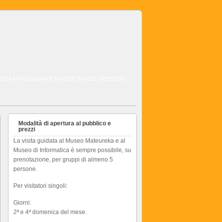
QUESTA AFFASCINANTE AVVENTURA DEL PENSIERO
Modalità di apertura al pubblico e
prezzi
La visita guidata al Museo Mateureka e al
Museo di Informatica è sempre possibile, su
prenotazione, per gruppi di almeno 5
persone.
Per visitatori singoli:
Giorni:
2ª e 4ª domenica del mese.