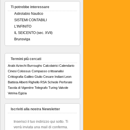
Ti potrebbe interessare
Astrolabio Nautico
SISTEMI CONTABILI
L’INFINITO
IL SEICENTO (sec. XVII)
Brunsviga
Termini più cercati
Arabi
Aztechi
Burroughs
Calcolatrici
Calendario
Cinesi
Colossus
Compasso
crittoanalisi
Crittografia
Galileo
Giulio Cesare
Indiani
Leon
Battista Alberti
Righello
RSA
Schede Perforate
Tavola di Vigenère
Telegrafo
Turing
Valvole
Vetrina Egizia
Iscriviti alla nostra Newsletter
Inserisci il tuo indirizzo qui sotto. Ti
verrà inviata una mail di conferma.