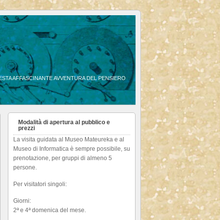
QUESTA AFFASCINANTE AVVENTURA DEL PENSIERO
Modalità di apertura al pubblico e
prezzi
La visita guidata al Museo Mateureka e al
Museo di Informatica è sempre possibile, su
prenotazione, per gruppi di almeno 5
persone.
Per visitatori singoli:
Giorni:
2ª e 4ª domenica del mese.