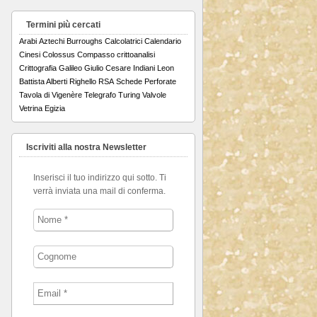
Termini più cercati
Arabi
Aztechi
Burroughs
Calcolatrici
Calendario
Cinesi
Colossus
Compasso
crittoanalisi
Crittografia
Galileo
Giulio Cesare
Indiani
Leon
Battista Alberti
Righello
RSA
Schede Perforate
Tavola di Vigenère
Telegrafo
Turing
Valvole
Vetrina Egizia
Iscriviti alla nostra Newsletter
Inserisci il tuo indirizzo qui sotto. Ti
verrà inviata una mail di conferma.