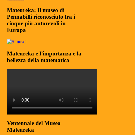
Mateureka: Il museo di
Pennabilli riconosciuto fra i
cinque più autorevoli in
Europa
Mateureka e l’importanza e la
bellezza della matematica
Ventennale del Museo
Mateureka