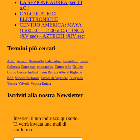
LA SEZIONE AUREA (sec III
a.C.)
Articolo Geronimo maggio 2025
CALCOLATRICI
Articolo Geronimo, maggio 2025...
ELETTRONICHE
CENTRO AMERICA: MAYA
(1500 a.C. – 1500 d.C.) – INCA
(XV sec) – AZTECHI (XIV sec)
Termini più cercati
Arabi
Aztechi
Burroughs
Calcolatrici
Calendario
Cinesi
Colossus
Compasso
crittoanalisi
Crittografia
Galileo
Giulio Cesare
Indiani
Leon Battista Alberti
Righello
RSA
Schede Perforate
Tavola di Vigenère
Telegrafo
Turing
Valvole
Vetrina Egizia
Iscriviti alla nostra Newsletter
Inserisci il tuo indirizzo qui sotto.
Ti verrà inviata una mail di
conferma.