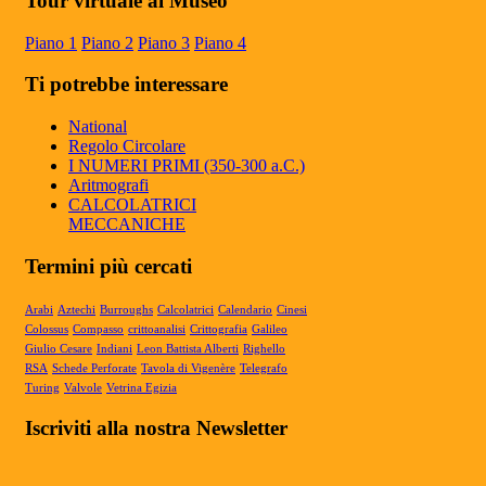
Tour virtuale al Museo
Europa
Il Museo Mateureka è stato riconosciuto
Piano 1
Piano 2
Piano 3
Piano 4
dalla rivista UMI (Unione Matematici
Italiani) tra i cinque più autorevol...
Ti potrebbe interessare
Articolo RiminiIn
Articolo RiminiIn...
National
Regolo Circolare
I NUMERI PRIMI (350-300 a.C.)
Aritmografi
CALCOLATRICI
Articolo Geronimo maggio 2025
MECCANICHE
Articolo Geronimo, maggio 2025...
Termini più cercati
Arabi
Aztechi
Burroughs
Calcolatrici
Calendario
Cinesi
Colossus
Compasso
crittoanalisi
Crittografia
Galileo
Giulio Cesare
Indiani
Leon Battista Alberti
Righello
RSA
Schede Perforate
Tavola di Vigenère
Telegrafo
Turing
Valvole
Vetrina Egizia
Iscriviti alla nostra Newsletter