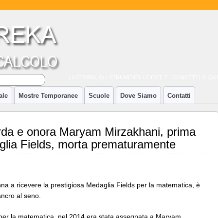
LA STORIA, GLI STRUMENTI, LE IDEE E I CONCETTI DI 
ale
Mostre Temporanee
Scuole
Dove Siamo
Contatti
rda e onora Maryam Mirzakhani, prima
glia Fields, morta prematuramente
a a ricevere la prestigiosa Medaglia Fields per la matematica, è
ancro al seno.
l per la matematica, nel 2014 era stata assegnata a Maryam