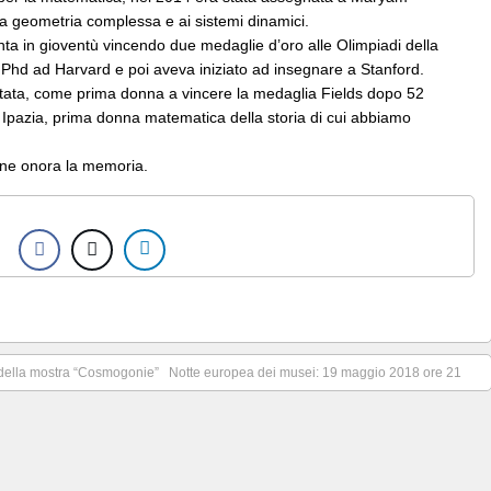
lla geometria complessa e ai sistemi dinamici.
inta in gioventù vincendo due medaglie d’oro alle Olimpiadi della
Phd ad Harvard e poi aveva iniziato ad insegnare a Stanford.
itata, come prima donna a vincere la medaglia Fields dopo 52
u Ipazia, prima donna matematica della storia di cui abbiamo
 ne onora la memoria.
 della mostra “Cosmogonie”
Notte europea dei musei: 19 maggio 2018 ore 21