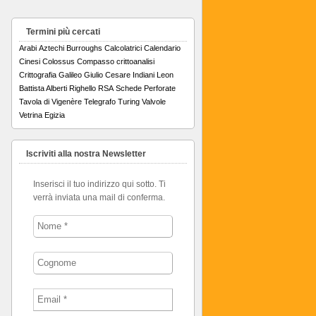
Termini più cercati
Arabi
Aztechi
Burroughs
Calcolatrici
Calendario
Cinesi
Colossus
Compasso
crittoanalisi
Crittografia
Galileo
Giulio Cesare
Indiani
Leon
Battista Alberti
Righello
RSA
Schede Perforate
Tavola di Vigenère
Telegrafo
Turing
Valvole
Vetrina Egizia
Iscriviti alla nostra Newsletter
Inserisci il tuo indirizzo qui sotto. Ti
verrà inviata una mail di conferma.