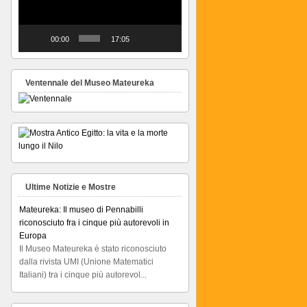
00:00
17:05
Ventennale del Museo Mateureka
Ultime Notizie e Mostre
Mateureka: Il museo di Pennabilli
riconosciuto fra i cinque più autorevoli in
Europa
Il Museo Mateureka è stato riconosciuto
dalla rivista UMI (Unione Matematici
Italiani) tra i cinque più autorevol...
Articolo RiminiIn
Articolo RiminiIn...