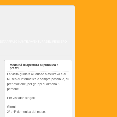
QUESTA AFFASCINANTE AVVENTURA DEL PENSIERO
Modalità di apertura al pubblico e
prezzi
La visita guidata al Museo Mateureka e al
Museo di Informatica è sempre possibile, su
prenotazione, per gruppi di almeno 5
persone.
Per visitatori singoli:
Giorni:
2ª e 4ª domenica del mese.