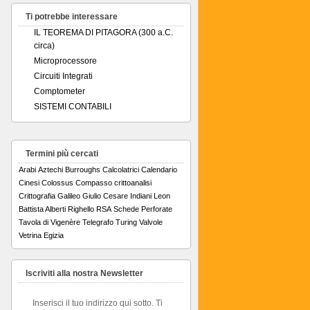
Ti potrebbe interessare
IL TEOREMA DI PITAGORA (300 a.C.
circa)
Microprocessore
Circuiti Integrati
Comptometer
SISTEMI CONTABILI
Termini più cercati
Arabi
Aztechi
Burroughs
Calcolatrici
Calendario
Cinesi
Colossus
Compasso
crittoanalisi
Crittografia
Galileo
Giulio Cesare
Indiani
Leon
Battista Alberti
Righello
RSA
Schede Perforate
Tavola di Vigenère
Telegrafo
Turing
Valvole
Vetrina Egizia
Iscriviti alla nostra Newsletter
Inserisci il tuo indirizzo qui sotto. Ti