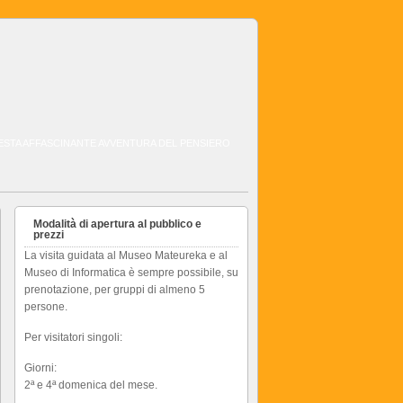
QUESTA AFFASCINANTE AVVENTURA DEL PENSIERO
Modalità di apertura al pubblico e
prezzi
La visita guidata al Museo Mateureka e al
Museo di Informatica è sempre possibile, su
prenotazione, per gruppi di almeno 5
persone.
Per visitatori singoli:
Giorni:
2ª e 4ª domenica del mese.