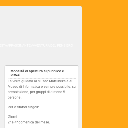
QUESTA AFFASCINANTE AVVENTURA DEL PENSIERO
Modalità di apertura al pubblico e
prezzi
La visita guidata al Museo Mateureka e al
Museo di Informatica è sempre possibile, su
prenotazione, per gruppi di almeno 5
persone.
Per visitatori singoli:
Giorni:
2ª e 4ª domenica del mese.