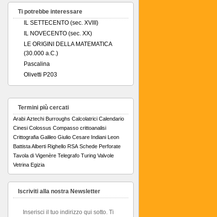
Ti potrebbe interessare
IL SETTECENTO (sec. XVIII)
IL NOVECENTO (sec. XX)
LE ORIGINI DELLA MATEMATICA
(30.000 a.C.)
Pascalina
Olivetti P203
Termini più cercati
Arabi
Aztechi
Burroughs
Calcolatrici
Calendario
Cinesi
Colossus
Compasso
crittoanalisi
Crittografia
Galileo
Giulio Cesare
Indiani
Leon
Battista Alberti
Righello
RSA
Schede Perforate
Tavola di Vigenère
Telegrafo
Turing
Valvole
Vetrina Egizia
Iscriviti alla nostra Newsletter
Inserisci il tuo indirizzo qui sotto. Ti