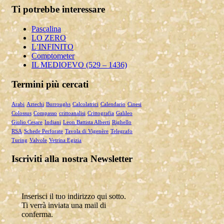
Italiani) tra i cinque più autorevol...
Ti potrebbe interessare
Articolo RiminiIn
Articolo RiminiIn...
Pascalina
LO ZERO
L’INFINITO
Comptometer
IL MEDIOEVO (529 – 1436)
Articolo Geronimo maggio 2025
Articolo Geronimo, maggio 2025...
Termini più cercati
Arabi
Aztechi
Burroughs
Calcolatrici
Calendario
Cinesi
Colossus
Compasso
crittoanalisi
Crittografia
Galileo
Giulio Cesare
Indiani
Leon Battista Alberti
Righello
RSA
Schede Perforate
Tavola di Vigenère
Telegrafo
Turing
Valvole
Vetrina Egizia
Iscriviti alla nostra Newsletter
Inserisci il tuo indirizzo qui sotto.
Ti verrà inviata una mail di
conferma.