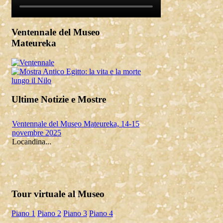
Ventennale del Museo
Mateureka
Ultime Notizie e Mostre
Ventennale del Museo Mateureka, 14-15
novembre 2025
Locandina...
Mateureka: Il museo di Pennabilli
riconosciuto fra i cinque più autorevoli in
Tour virtuale al Museo
Europa
Il Museo Mateureka è stato riconosciuto
Piano 1
Piano 2
Piano 3
Piano 4
dalla rivista UMI (Unione Matematici