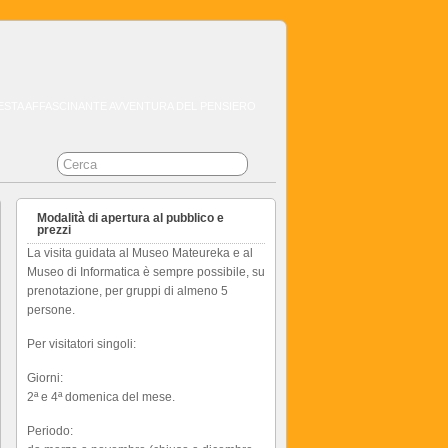
QUESTA AFFASCINANTE AVVENTURA DEL PENSIERO
Modalità di apertura al pubblico e
prezzi
La visita guidata al Museo Mateureka e al
Museo di Informatica è sempre possibile, su
prenotazione, per gruppi di almeno 5
persone.
Per visitatori singoli:
Giorni:
2ª e 4ª domenica del mese.
Periodo: