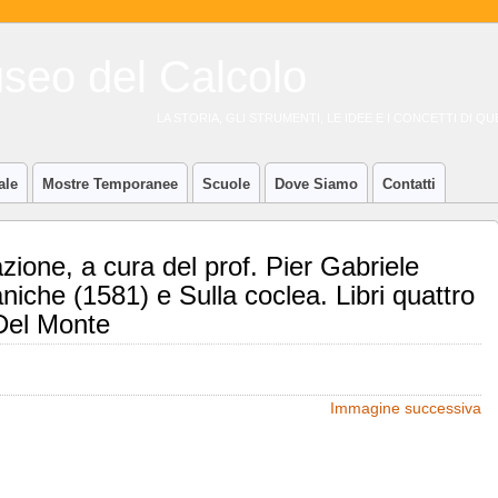
LA STORIA, GLI STRUMENTI, LE IDEE E I CONCETTI DI 
ale
Mostre Temporanee
Scuole
Dove Siamo
Contatti
zione, a cura del prof. Pier Gabriele
aniche (1581) e Sulla coclea. Libri quattro
Del Monte
Immagine successiva