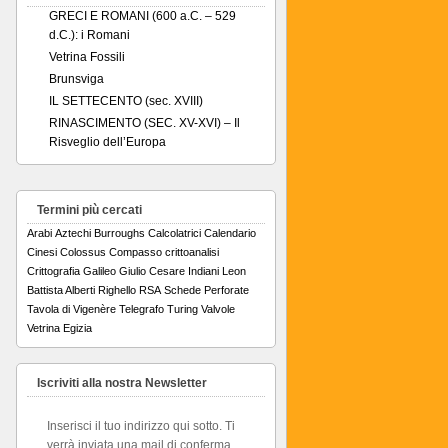
GRECI E ROMANI (600 a.C. – 529
d.C.): i Romani
Vetrina Fossili
Brunsviga
IL SETTECENTO (sec. XVIII)
RINASCIMENTO (SEC. XV-XVI) – Il
Risveglio dell’Europa
Termini più cercati
Arabi
Aztechi
Burroughs
Calcolatrici
Calendario
Cinesi
Colossus
Compasso
crittoanalisi
Crittografia
Galileo
Giulio Cesare
Indiani
Leon
Battista Alberti
Righello
RSA
Schede Perforate
Tavola di Vigenère
Telegrafo
Turing
Valvole
Vetrina Egizia
Iscriviti alla nostra Newsletter
Inserisci il tuo indirizzo qui sotto. Ti
verrà inviata una mail di conferma.