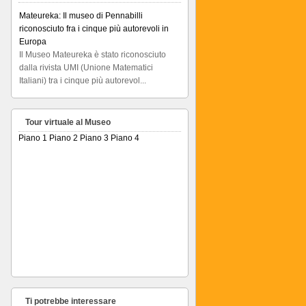
Mateureka: Il museo di Pennabilli
riconosciuto fra i cinque più autorevoli in
Europa
Il Museo Mateureka è stato riconosciuto
dalla rivista UMI (Unione Matematici
Italiani) tra i cinque più autorevol...
Articolo RiminiIn
Articolo RiminiIn...
Tour virtuale al Museo
Piano 1
Piano 2
Piano 3
Piano 4
Ti potrebbe interessare