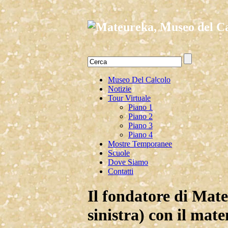
Museo Del Calcolo
Notizie
Tour Virtuale
Piano 1
Piano 2
Piano 3
Piano 4
Mostre Temporanee
Scuole
Dove Siamo
Contatti
Il fondatore di Mate
sinistra) con il mat