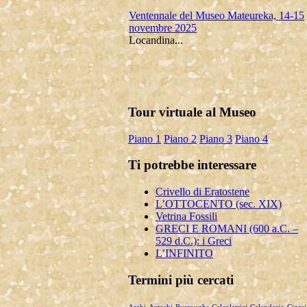
Ventennale del Museo Mateureka, 14-15
novembre 2025
Locandina...
Mateureka: Il museo di Pennabilli
riconosciuto fra i cinque più autorevoli in
Tour virtuale al Museo
Europa
Il Museo Mateureka è stato riconosciuto
Piano 1
Piano 2
Piano 3
Piano 4
dalla rivista UMI (Unione Matematici
Italiani) tra i cinque più autorevol...
Ti potrebbe interessare
Articolo RiminiIn
Articolo RiminiIn...
Crivello di Eratostene
L’OTTOCENTO (sec. XIX)
Vetrina Fossili
GRECI E ROMANI (600 a.C. –
529 d.C.): i Greci
Articolo Geronimo maggio 2025
L’INFINITO
Articolo Geronimo, maggio 2025...
Termini più cercati