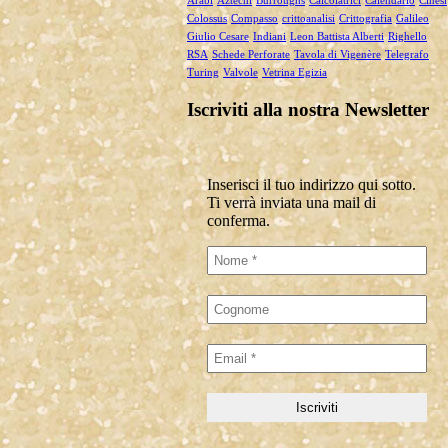
Arabi
Aztechi
Burroughs
Calcolatrici
Calendario
Cinesi
Colossus
Compasso
crittoanalisi
Crittografia
Galileo
Giulio Cesare
Indiani
Leon Battista Alberti
Righello
RSA
Schede Perforate
Tavola di Vigenère
Telegrafo
Turing
Valvole
Vetrina Egizia
Iscriviti alla nostra Newsletter
Inserisci il tuo indirizzo qui sotto.
Ti verrà inviata una mail di
conferma.