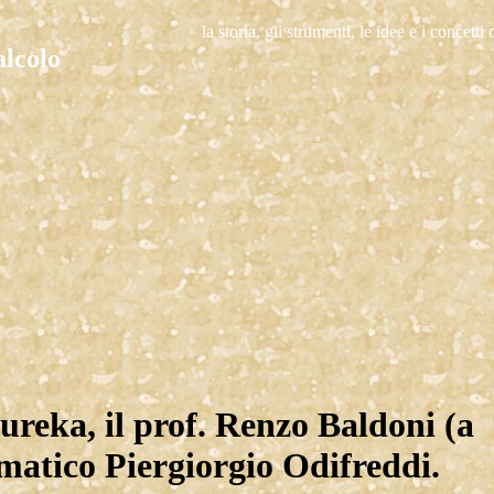
la storia, gli strumenti, le idee e i concett
ureka, il prof. Renzo Baldoni (a
ematico Piergiorgio Odifreddi.