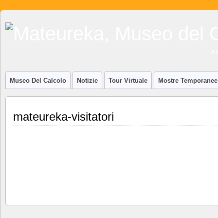
LA 
Museo Del Calcolo
Notizie
Tour Virtuale
Mostre Temporanee
mateureka-visitatori