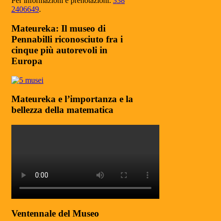
Per informazioni e prenotazioni:
338
2406649
.
Mateureka: Il museo di
Pennabilli riconosciuto fra i
cinque più autorevoli in
Europa
Mateureka e l’importanza e la
bellezza della matematica
Ventennale del Museo