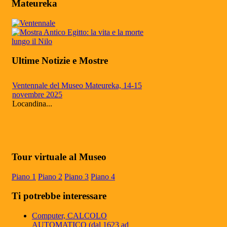
Mateureka
Ultime Notizie e Mostre
Ventennale del Museo Mateureka, 14-15
novembre 2025
Locandina...
Mateureka: Il museo di Pennabilli
riconosciuto fra i cinque più autorevoli in
Tour virtuale al Museo
Europa
Il Museo Mateureka è stato riconosciuto
Piano 1
Piano 2
Piano 3
Piano 4
dalla rivista UMI (Unione Matematici
Italiani) tra i cinque più autorevol...
Ti potrebbe interessare
Articolo RiminiIn
Articolo RiminiIn...
Computer, CALCOLO
AUTOMATICO (dal 1623 ad