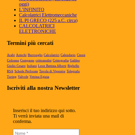
oggi)
L’INFINITO
Calcolatrici Elettromeccaniche
Articolo Geronimo maggio 2025
IL PI GRECO (225 a.C. circa)
Articolo Geronimo, maggio 2025...
CALCOLATRICI
ELETTRONICHE
Termini più cercati
Arabi
Aztechi
Burroughs
Calcolatrici
Calendario
Cinesi
Colossus
Compasso
crittoanalisi
Crittografia
Galileo
Giulio Cesare
Indiani
Leon Battista Alberti
Righello
RSA
Schede Perforate
Tavola di Vigenère
Telegrafo
Turing
Valvole
Vetrina Egizia
Iscriviti alla nostra Newsletter
Inserisci il tuo indirizzo qui sotto.
Ti verrà inviata una mail di
conferma.