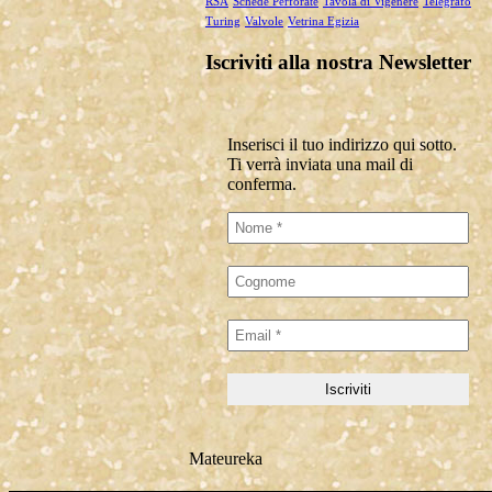
RSA
Schede Perforate
Tavola di Vigenère
Telegrafo
Turing
Valvole
Vetrina Egizia
Iscriviti alla nostra Newsletter
Inserisci il tuo indirizzo qui sotto.
Ti verrà inviata una mail di
conferma.
Mateureka