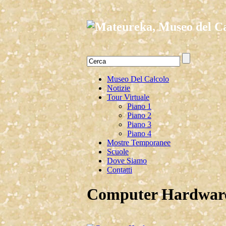
Museo Del Calcolo
Notizie
Tour Virtuale
Piano 1
Piano 2
Piano 3
Piano 4
Mostre Temporanee
Scuole
Dove Siamo
Contatti
Computer Hardwar