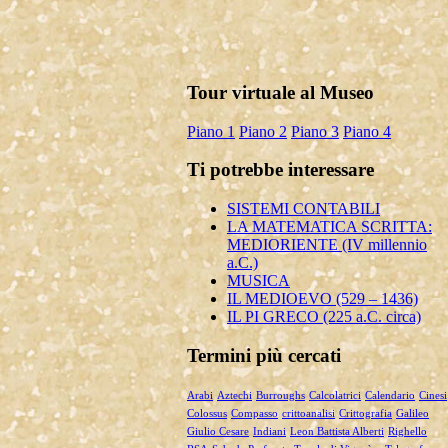
Mateureka: Il museo di Pennabilli
riconosciuto fra i cinque più autorevoli in
Tour virtuale al Museo
Europa
Il Museo Mateureka è stato riconosciuto
Piano 1
Piano 2
Piano 3
Piano 4
dalla rivista UMI (Unione Matematici
Italiani) tra i cinque più autorevol...
Ti potrebbe interessare
Articolo RiminiIn
Articolo RiminiIn...
SISTEMI CONTABILI
LA MATEMATICA SCRITTA:
MEDIORIENTE (IV millennio
a.C.)
MUSICA
Articolo Geronimo maggio 2025
IL MEDIOEVO (529 – 1436)
Articolo Geronimo, maggio 2025...
IL PI GRECO (225 a.C. circa)
Termini più cercati
Arabi
Aztechi
Burroughs
Calcolatrici
Calendario
Cinesi
Colossus
Compasso
crittoanalisi
Crittografia
Galileo
Giulio Cesare
Indiani
Leon Battista Alberti
Righello