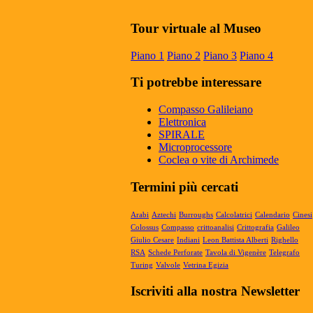
Mateureka: Il museo di Pennabilli
riconosciuto fra i cinque più autorevoli in
Tour virtuale al Museo
Europa
Il Museo Mateureka è stato riconosciuto
Piano 1
Piano 2
Piano 3
Piano 4
dalla rivista UMI (Unione Matematici
Italiani) tra i cinque più autorevol...
Ti potrebbe interessare
Articolo RiminiIn
Articolo RiminiIn...
Compasso Galileiano
Elettronica
SPIRALE
Microprocessore
Coclea o vite di Archimede
Articolo Geronimo maggio 2025
Articolo Geronimo, maggio 2025...
Termini più cercati
Arabi
Aztechi
Burroughs
Calcolatrici
Calendario
Cinesi
Colossus
Compasso
crittoanalisi
Crittografia
Galileo
Giulio Cesare
Indiani
Leon Battista Alberti
Righello
RSA
Schede Perforate
Tavola di Vigenère
Telegrafo
Turing
Valvole
Vetrina Egizia
Iscriviti alla nostra Newsletter