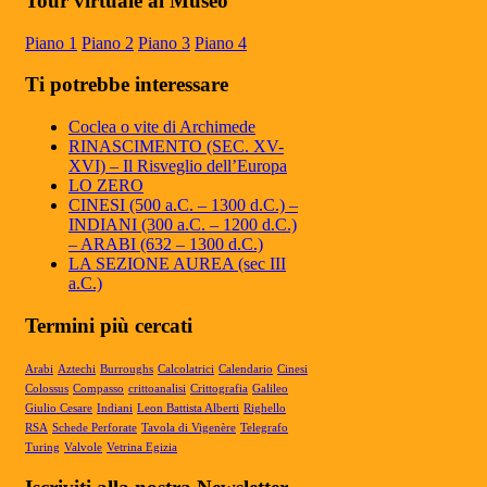
Tour virtuale al Museo
Europa
Il Museo Mateureka è stato riconosciuto
Piano 1
Piano 2
Piano 3
Piano 4
dalla rivista UMI (Unione Matematici
Italiani) tra i cinque più autorevol...
Ti potrebbe interessare
Articolo RiminiIn
Articolo RiminiIn...
Coclea o vite di Archimede
RINASCIMENTO (SEC. XV-
XVI) – Il Risveglio dell’Europa
LO ZERO
CINESI (500 a.C. – 1300 d.C.) –
Articolo Geronimo maggio 2025
INDIANI (300 a.C. – 1200 d.C.)
Articolo Geronimo, maggio 2025...
– ARABI (632 – 1300 d.C.)
LA SEZIONE AUREA (sec III
a.C.)
Termini più cercati
Arabi
Aztechi
Burroughs
Calcolatrici
Calendario
Cinesi
Colossus
Compasso
crittoanalisi
Crittografia
Galileo
Giulio Cesare
Indiani
Leon Battista Alberti
Righello
RSA
Schede Perforate
Tavola di Vigenère
Telegrafo
Turing
Valvole
Vetrina Egizia