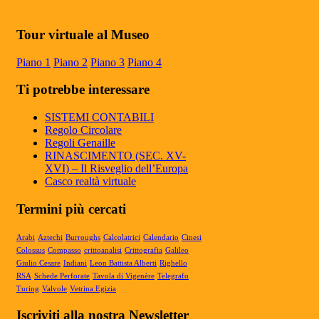
Mateureka: Il museo di Pennabilli
riconosciuto fra i cinque più autorevoli in
Tour virtuale al Museo
Europa
Il Museo Mateureka è stato riconosciuto
Piano 1
Piano 2
Piano 3
Piano 4
dalla rivista UMI (Unione Matematici
Italiani) tra i cinque più autorevol...
Ti potrebbe interessare
Articolo RiminiIn
Articolo RiminiIn...
SISTEMI CONTABILI
Regolo Circolare
Regoli Genaille
RINASCIMENTO (SEC. XV-
XVI) – Il Risveglio dell’Europa
Articolo Geronimo maggio 2025
Casco realtà virtuale
Articolo Geronimo, maggio 2025...
Termini più cercati
Arabi
Aztechi
Burroughs
Calcolatrici
Calendario
Cinesi
Colossus
Compasso
crittoanalisi
Crittografia
Galileo
Giulio Cesare
Indiani
Leon Battista Alberti
Righello
RSA
Schede Perforate
Tavola di Vigenère
Telegrafo
Turing
Valvole
Vetrina Egizia
Iscriviti alla nostra Newsletter